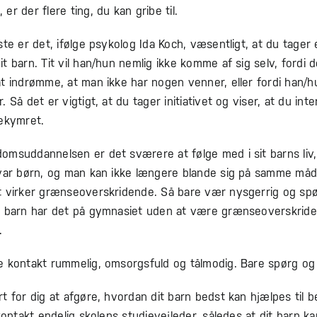
er der flere ting, du kan gribe til.
ste er det, ifølge psykolog Ida Koch, væsentligt, at du tager
t barn. Tit vil han/hun nemlig ikke komme af sig selv, fordi d
t indrømme, at man ikke har nogen venner, eller fordi han/hu
. Så det er vigtigt, at du tager initiativet og viser, at du int
bekymret.
omsuddannelsen er det sværere at følge med i sit barns liv
 var børn, og man kan ikke længere blande sig på samme måd
 virker grænseoverskridende. Så bare vær nysgerrig og spørg
t barn har det på gymnasiet uden at være grænseoverskrid
.
 kontakt rummelig, omsorgsfuld og tålmodig. Bare spørg og 
t for dig at afgøre, hvordan dit barn bedst kan hjælpes til b
 kontakt endelig skolens studievejleder, således at dit barn k