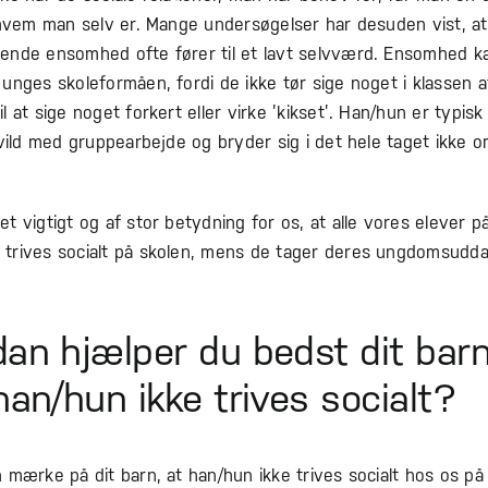
 hvem man selv er. Mange undersøgelser har desuden vist, at
ende ensomhed ofte fører til et lavt selvværd. Ensomhed k
unges skoleformåen, fordi de ikke tør sige noget i klassen a
l at sige noget forkert eller virke ’kikset’. Han/hun er typisk
 vild med gruppearbejde og bryder sig i det hele taget ikke o
t vigtigt og af stor betydning for os, at alle vores elever p
trives socialt på skolen, mens de tager deres ungdomsudda
an hjælper du bedst dit barn
han/hun ikke trives socialt?
 mærke på dit barn, at han/hun ikke trives socialt hos os på