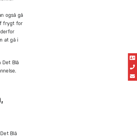
an også gå
f frygt for
 derfor
m at gå i
å Det Blå
nnelse.
,
 Det Blå