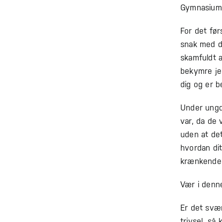
Gymnasium, 
For det før
snak med di
skamfuldt a
bekymre jer
dig og er 
Under ungd
var, da de
uden at det
hvordan di
krænkende
Vær i denne
Er det svær
trivsel, så