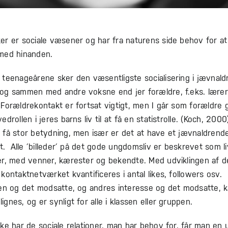
r er sociale væsener og har fra naturens side behov for at
med hinanden.
 teenageårene sker den væsentligste socialisering i jævnald
og sammen med andre voksne end jer forældre, f.eks. lære
Forældrekontakt er fortsat vigtigt, men I går som forældre g
drollen i jeres barns liv til at få en statistrolle. (Koch, 200
 få stor betydning, men især er det at have et jævnaldren
lt. Alle ´billeder´ på det gode ungdomsliv er beskrevet som li
er, med venner, kærester og bekendte. Med udviklingen af de
kontaktnetværket kvantificeres i antal likes, followers osv.
ten og det modsatte, og andres interesse og det modsatte, 
gnes, og er synligt for alle i klassen eller gruppen.
ke har de sociale relationer, man har behov for, får man en 