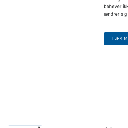
behøver ikk
ændrer sig 
LÆS ME