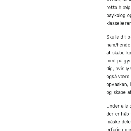
rette hjæl
psykolog o
klasselærer
Skulle dit 
ham/hende, 
at skabe ko
med på gymn
dig, hvis l
også være 
opvasken, i
og skabe af
Under alle 
der er håb
måske dele
erfaring me