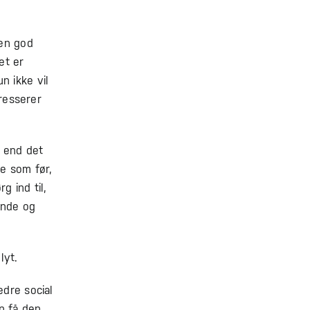
 en god
et er
n ikke vil
eresserer
, end det
e som før,
 ind til,
ende og
lyt.
edre social
an få den