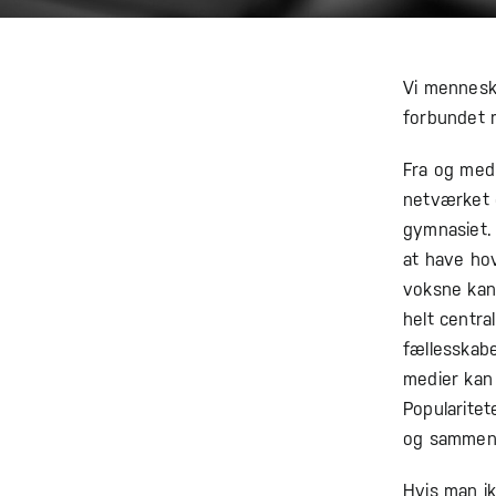
Vi menneske
forbundet 
Fra og med
netværket 
gymnasiet. 
at have hove
voksne kan
helt centra
fællesskab
medier kan 
Popularite
og sammenli
Hvis man ik