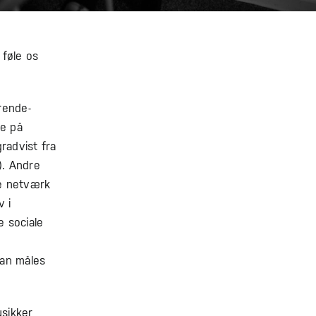
 føle os
rende-
re på
radvist fra
0). Andre
de netværk
v i
 sociale
kan måles
usikker