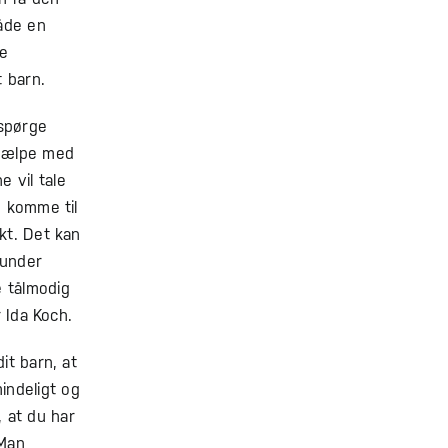
åde en
te
t barn.
 spørge
hjælpe med
 vil tale
n komme til
kt. Det kan
 under
e tålmodig
r Ida Koch.
it barn, at
indeligt og
 at du har
 Man