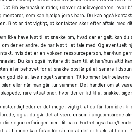
p. Det Blå Gymnasium råder, udover studievejlederen, over b
g mentorer, som kan hjælpe jeres barn. Du kan også kontak
en. Blot er det vigtigt, at kontakten sker efter aftale med di
barn ikke have lyst til at snakke om, hvad der er galt, kan du
om der er andre, de har lyst til at tale med. Og eventuelt 
ntakt, hvis det er en voksen ressourceperson, han/hun gerne
asiet. Du kan også invitere dit barn til, at han/hun altid ka
ysten eller behovet for at snakke opstår på et senere tidspun
en god idé at lave noget sammen. Tit kommer betroelserne
 bilen eller når man går tur sammen. Det handler om at vær
slappede, rare situationer, hvor der er tid til at snakke, sige
omstændigheder er det meget vigtigt, at du får formidlet til d
 forude, og at du gør det at være ensom i ungdomsårene alm
r dine egne erfaringer med dit barn. Fortæl også ham/hende,
d, at tingene kan forandre sig, og at der er hjælp at hente.