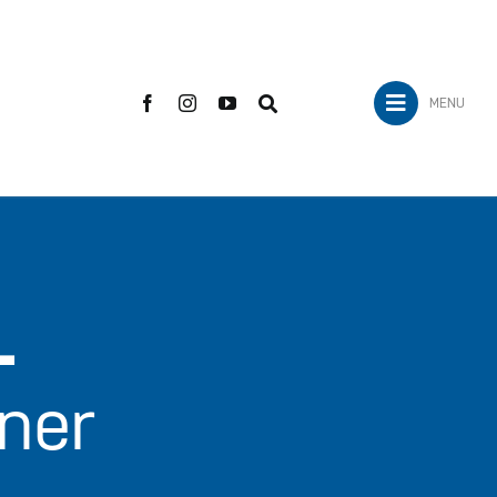
MENU
L
ner