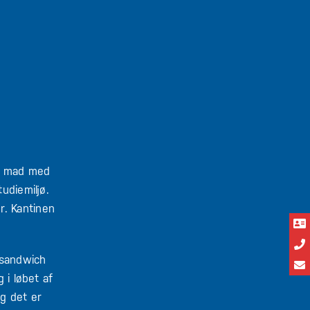
et mad med
udiemiljø.
r. Kantinen
 sandwich
 i løbet af
g det er