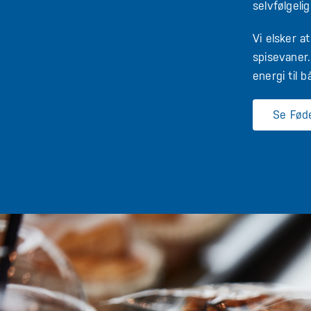
selvfølgelig
Vi elsker a
spisevaner.
energi til 
Se Føde