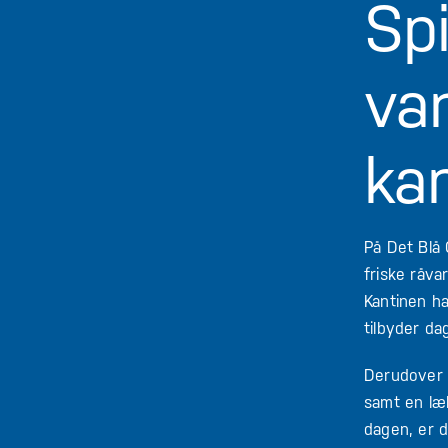
Sp
var
ka
På Det Blå
friske råva
Kantinen ha
tilbyder da
Derudover 
samt en læk
dagen, er 