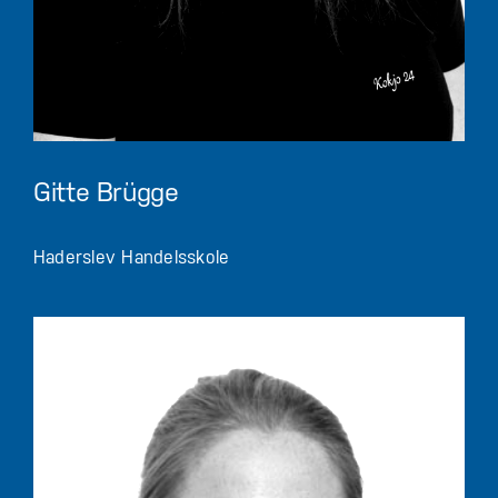
Gitte Brügge
Haderslev Handelsskole